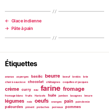
←
Glace indienne
→
Pâte à pain
Étiquettes
beurre
basilic
ananas
asperges
boeuf
brebis
brie
chocolat
chair à saucisse
châtaignes
coquilles st.jacques
farine
fromage
crème
curry
eau
huile
fromage blanc
fruits
Haricots
jambon
lasagnes
levure
oeufs
légumes
pain
noix
oranges
pain de mie
palourdes
pommes
piment
pistaches
poireaux