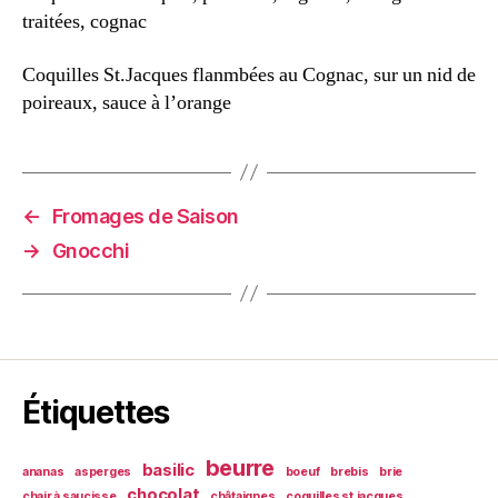
traitées, cognac
Coquilles St.Jacques flanmbées au Cognac, sur un nid de
poireaux, sauce à l’orange
←
Fromages de Saison
→
Gnocchi
Étiquettes
beurre
basilic
ananas
asperges
boeuf
brebis
brie
chocolat
chair à saucisse
châtaignes
coquilles st.jacques